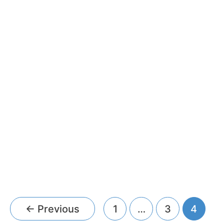
Bank
Loan
System
←
Previous
1
…
3
4