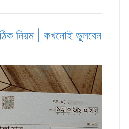
সঠিক নিয়ম | কখনোই ভুলবেন