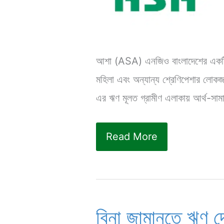
আশা (ASA) এনজিও বাংলাদেশের একটি সাম
মহিলা এবং অন্যান্য শ্রেণিপেশার লো
এর ঋণ মূলত গ্রামীণ এলাকায় আর্থ-সাম
আশা
Read More
এনজিও
লোন
পদ্ধতি
|
বিনা জামানতে ঋণ দ