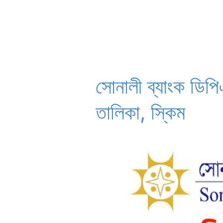
সোনালী ব্যাংক ডিপ
তালিকা, স্কিম