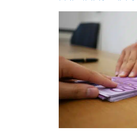
ASA
NGO
loan