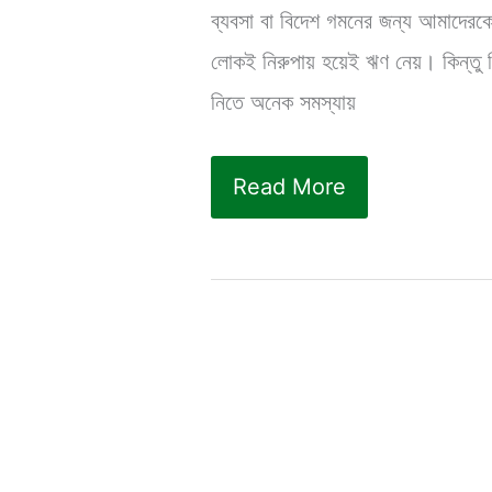
ব্যবসা বা বিদেশ গমনের জন্য আমাদের
লোকই নিরুপায় হয়েই ঋণ নেয়। কিন্তু ব
নিতে অনেক সমস্যায়
বিনা
Read More
জামানতে
ঋণ
দেয়
কোন
ব্যাংক?