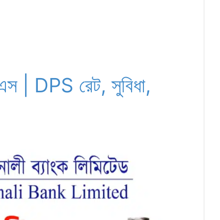
িএস | DPS রেট, সুবিধা,