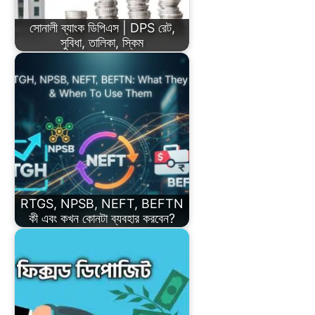
সোনালী ব্যাংক ডিপিএস | DPS রেট,
সুবিধা, তালিকা, স্কিম
RTGS, NPSB, NEFT, BEFTN
কী এবং কখন কোনটা ব্যবহার করবেন?