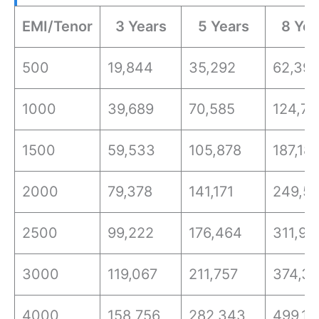
EMI/Tenor
3 Years
5 Years
8 Yea
500
19,844
35,292
62,39
1000
39,689
70,585
124,79
1500
59,533
105,878
187,18
2000
79,378
141,171
249,58
2500
99,222
176,464
311,97
3000
119,067
211,757
374,37
4000
158,756
282,343
499,16