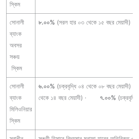
স্কিম
সোনালী
৮.০০%
(সরল হার ০৩ থেকে ১৫ বছর মেয়াদী)
ব্যাংক
অবসর
সঞ্চয়
স্কিম
সোনালী
৬.০০%
(চক্রবৃদ্ধি ০৪ থেকে ০৮ বছর মেয়াদ
ব্যাংক
থেকে ১৪ বছর মেয়াদী) ·
৭.০০%
(চক্রবৃদ্ধ
মিলিওনিয়ার
স্কিম
স্বাধীন
সঞ্চয়ী হিসাবে বিদ্যমান মুনাফা হারের অতিরিক্ত 